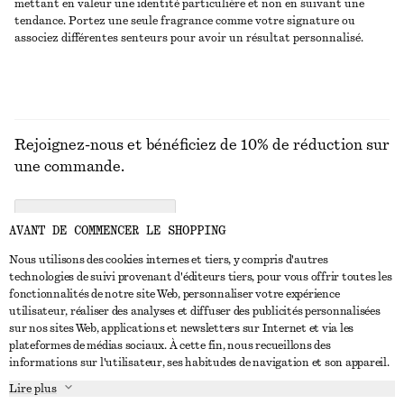
mettant en valeur une identité particulière et non en suivant une
tendance. Portez une seule fragrance comme votre signature ou
associez différentes senteurs pour avoir un résultat personnalisé.
Rejoignez-nous et bénéficiez de 10% de réduction sur
une commande.
CREATE ACCOUNT
AVANT DE COMMENCER LE SHOPPING
Nous utilisons des cookies internes et tiers, y compris d'autres
technologies de suivi provenant d'éditeurs tiers, pour vous offrir toutes les
NOUS CONTACTER
fonctionnalités de notre site Web, personnaliser votre expérience
utilisateur, réaliser des analyses et diffuser des publicités personnalisées
Nous contacter
Instagram
sur nos sites Web, applications et newsletters sur Internet et via les
SERVICE CLIENT
plateformes de médias sociaux. À cette fin, nous recueillons des
Trouver un magasin
Pinterest
informations sur l'utilisateur, ses habitudes de navigation et son appareil.
Paiement
À PROPOS
Affilié(e)s
Facebook
Lire plus
Livraison