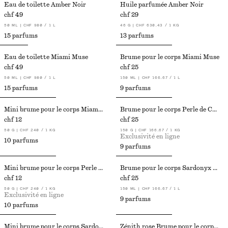
Eau de toilette Amber Noir
Huile parfumée Amber Noir
chf 49
chf 29
50 ML | CHF 980 / 1 L
46 G | CHF 630.43 / 1 KG
15 parfums
13 parfums
Eau de toilette Miami Muse
Brume pour le corps Miami Muse
chf 49
chf 25
50 ML | CHF 980 / 1 L
150 ML | CHF 166.67 / 1 L
15 parfums
9 parfums
Mini brume pour le corps Miami Muse
Brume pour le corps Perle de Coco​
chf 12
chf 25
50 G | CHF 240 / 1 KG
150 G | CHF 166.67 / 1 KG
Exclusivité en ligne
10 parfums
9 parfums
Mini brume pour le corps Perle de Coco
Brume pour le corps Sardonyx Fire
chf 12
chf 25
50 G | CHF 240 / 1 KG
150 ML | CHF 166.67 / 1 L
Exclusivité en ligne
9 parfums
10 parfums
Mini brume pour le corps Sardonyx Fire
Zénith rose Brume pour le corps Pink Noon