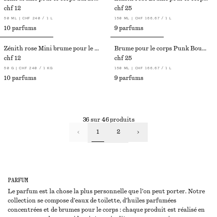
chf 12
chf 25
50 ML | CHF 240 / 1 L
150 ML | CHF 166.67 / 1 L
10 parfums
9 parfums
Zénith rose Mini brume pour le corps Pink Noon
Brume pour le corps Punk Bouquet
chf 12
chf 25
50 G | CHF 240 / 1 KG
150 ML | CHF 166.67 / 1 L
10 parfums
9 parfums
36 sur 46 produits
1
2
PARFUM
Le parfum est la chose la plus personnelle que l’on peut porter. Notre
collection se compose d’eaux de toilette, d’huiles parfumées
concentrées et de brumes pour le corps : chaque produit est réalisé en