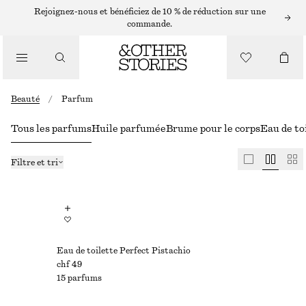
Rejoignez-nous et bénéficiez de 10 % de réduction sur une
commande.
Beauté
/
Parfum
Tous les parfums
Huile parfumée
Brume pour le corps
Eau de to
Filtre et tri
Eau de toilette Perfect Pistachio​
chf 49
15 parfums