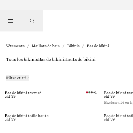
Vêtements
/
Maillots de bain
/
Bikinis
/
Bas de bikini
Tous les bikinis
Bas de bikini
Hauts de bikini
Filtre et tri
+
1
Bas de bikini texturé
Bas de bikini te
chf 39
chf 39
Exclusivité en l
Bas de bikini taille haute
Bas de bikini tai
chf 39
chf 39