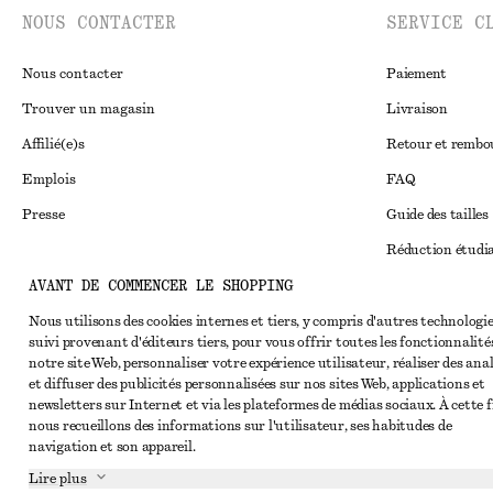
NOUS CONTACTER
SERVICE C
Nous contacter
Paiement
Trouver un magasin
Livraison
Affilié(e)s
Retour et remb
Emplois
FAQ
Presse
Guide des tailles
Réduction étudi
AVANT DE COMMENCER LE SHOPPING
Règlement extraju
Instagram
Conditions génér
Nous utilisons des cookies internes et tiers, y compris d'autres technologie
Pinterest
suivi provenant d'éditeurs tiers, pour vous offrir toutes les fonctionnalité
Conditions génér
Facebook
notre site Web, personnaliser votre expérience utilisateur, réaliser des ana
et diffuser des publicités personnalisées sur nos sites Web, applications et
Cookies et parta
Youtube
newsletters sur Internet et via les plateformes de médias sociaux. À cette f
nous recueillons des informations sur l'utilisateur, ses habitudes de
Paramètres des c
TikTok
navigation et son appareil.
Politique de conf
Lire plus