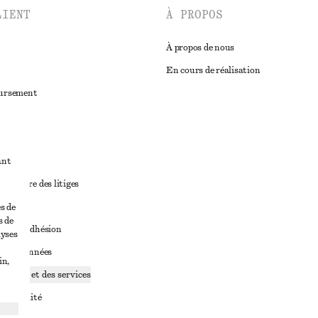
LIENT
À PROPOS
À propos de nous
En cours de réalisation
oursement
ant
diciaire des litiges
ales
s de
s de
ales d’adhésion
lyses
ge de données
in,
ookies et des services
identialité