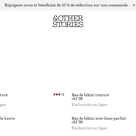
Rejoignez-nous et bénéficiez de 10 % de réduction sur une commande.
+
1
xturé
Bas de bikini texturé
chf 39
igne
Exclusivité en ligne
lle haute
Bas de bikini avec liens parfait
chf 39
Exclusivité en ligne