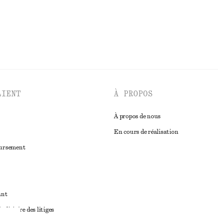
DÉCOUVRIR TOUTES LES MAILLOTS DE BAIN
LIENT
À PROPOS
À propos de nous
En cours de réalisation
oursement
ant
diciaire des litiges