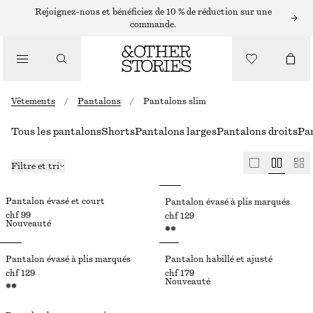
Rejoignez-nous et bénéficiez de 10 % de réduction sur une
commande.
Vêtements
/
Pantalons
/
Pantalons slim
Tous les pantalons
Shorts
Pantalons larges
Pantalons droits
Pan
Filtre et tri
Pantalon évasé et court
Pantalon évasé à plis marqués
chf 99
chf 129
Nouveauté
Pantalon évasé à plis marqués
Pantalon habillé et ajusté
chf 129
chf 179
Nouveauté