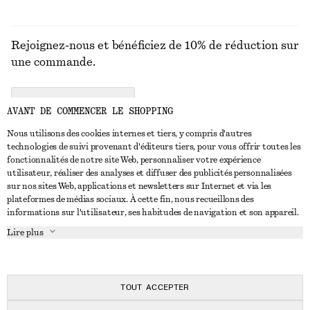
Rejoignez-nous et bénéficiez de 10% de réduction sur
une commande.
CREATE ACCOUNT
AVANT DE COMMENCER LE SHOPPING
Nous utilisons des cookies internes et tiers, y compris d'autres
technologies de suivi provenant d'éditeurs tiers, pour vous offrir toutes les
NOUS CONTACTER
fonctionnalités de notre site Web, personnaliser votre expérience
utilisateur, réaliser des analyses et diffuser des publicités personnalisées
Nous contacter
Instagram
sur nos sites Web, applications et newsletters sur Internet et via les
SERVICE CLIENT
plateformes de médias sociaux. À cette fin, nous recueillons des
Trouver un magasin
Pinterest
informations sur l'utilisateur, ses habitudes de navigation et son appareil.
Paiement
À PROPOS
Affilié(e)s
Facebook
Lire plus
Livraison
À propos de nous
Emplois
Youtube
Retour et remboursement
En cours de réalisation
Presse
TikTok
FAQ
TOUT ACCEPTER
Guide des tailles