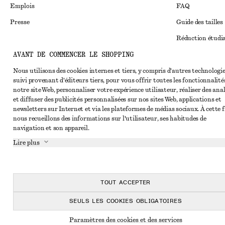
Emplois
FAQ
Presse
Guide des tailles
Réduction étudi
AVANT DE COMMENCER LE SHOPPING
Règlement extraju
Instagram
Conditions génér
Nous utilisons des cookies internes et tiers, y compris d'autres technologie
Pinterest
suivi provenant d'éditeurs tiers, pour vous offrir toutes les fonctionnalité
Conditions génér
Facebook
notre site Web, personnaliser votre expérience utilisateur, réaliser des ana
et diffuser des publicités personnalisées sur nos sites Web, applications et
Cookies et parta
Youtube
newsletters sur Internet et via les plateformes de médias sociaux. À cette f
nous recueillons des informations sur l'utilisateur, ses habitudes de
Paramètres des c
TikTok
navigation et son appareil.
Politique de conf
Lire plus
Conditions de se
Impressum
TOUT ACCEPTER
Déclaration d'acc
SEULS LES COOKIES OBLIGATOIRES
Paramètres des cookies et des services