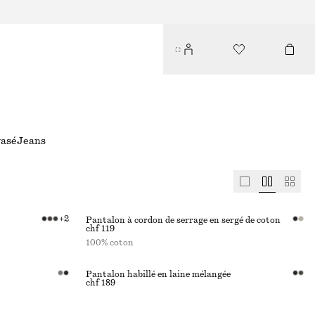
vasé
Jeans
+
2
Pantalon à cordon de serrage en sergé de coton
chf 119
100% coton
Pantalon habillé en laine mélangée
chf 189