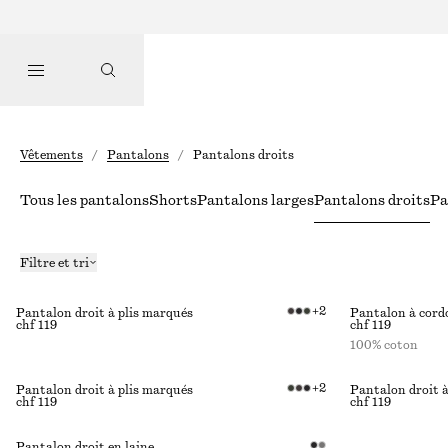
Vêtements
/
Pantalons
/
Pantalons droits
Tous les pantalons
Shorts
Pantalons larges
Pantalons droits
Pa
Filtre et tri
+
2
Pantalon droit à plis marqués
Pantalon à cordo
chf 119
chf 119
100% coton
+
2
Pantalon droit à plis marqués
Pantalon droit à
chf 119
chf 119
Pantalon droit en laine