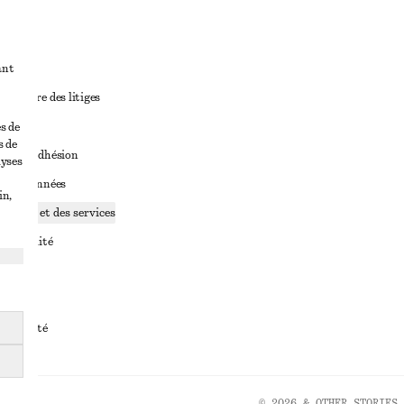
ant
diciaire des litiges
ales
s de
s de
ales d’adhésion
lyses
ge de données
in,
ookies et des services
identialité
rvice
essibilité
© 2026 & OTHER STORIES