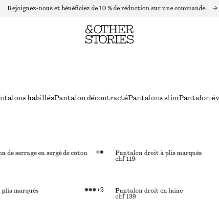
Rejoignez-nous et bénéficiez de 10 % de réduction sur une commande.
ntalons habillés
Pantalon décontracté
Pantalons slim
Pantalon é
n de serrage en sergé de coton
Pantalon droit à plis marqués
chf 119
+
2
 plis marqués
Pantalon droit en laine
chf 139