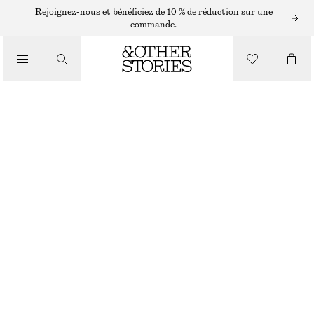
BASKETS ADIDAS
Rejoignez-nous et bénéficiez de 10 % de réduction sur une
commande.
/
BASKETS
BASKETS ADIDAS HANDBALL SPEZIAL
CHF 130
/
CHAUSSURES
VERT POUDRÉ
+
13
37
38
39
40
41
38
40
42
1/3
2/3
1/3
2/3
1/3
Guide des tailles
TAILLE
CHOISIR UNE TAILLE