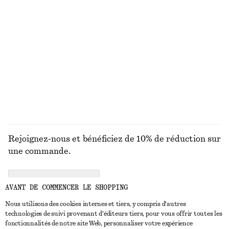
Nouveauté
+
2
100% lin
T-shirt ajusté à manches raglan
T-shirt en maille boutonné sur le devant
chf 89
chf 69
DÉCOUVRIR TOUTES LES BASKETS
Rejoignez-nous et bénéficiez de 10% de réduction sur
une commande.
CREATE ACCOUNT
AVANT DE COMMENCER LE SHOPPING
Nous utilisons des cookies internes et tiers, y compris d'autres
technologies de suivi provenant d'éditeurs tiers, pour vous offrir toutes les
NOUS CONTACTER
fonctionnalités de notre site Web, personnaliser votre expérience