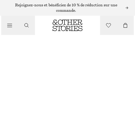
BASKETS NEW BALANCE
Rejoignez-nous et bénéficiez de 10 % de réduction sur une
commande.
/
BASKETS
BASKETS NEW BALANCE 204L
CHF 199
/
CHAUSSURES
BEIGE
36
37
38
38.5
39.5
40.5
Guide des tailles
TAILLE