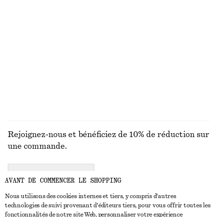
Sandales à brides arrière en cuir
Jean longueur 7/8ème à jambe large
chf 169
chf 119
Sandales Birkenstock Arizona Big Buckle
Haut avec liens à l’avant
chf 229
chf 89
DÉCOUVRIR TOUTES LES BASKETS
Rejoignez-nous et bénéficiez de 10% de réduction sur
une commande.
CREATE ACCOUNT
AVANT DE COMMENCER LE SHOPPING
Nous utilisons des cookies internes et tiers, y compris d'autres
technologies de suivi provenant d'éditeurs tiers, pour vous offrir toutes les
NOUS CONTACTER
fonctionnalités de notre site Web, personnaliser votre expérience