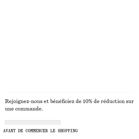
Chemise décontractée en jean
Mini-jupe en lin mélangé
chf 99
chf 119
Lin-soie
Robe midi en satin sans manches
Jean baggy
chf 139
chf 169
100% coton
+
7
DÉCOUVRIR TOUTES LES BASKETS
Rejoignez-nous et bénéficiez de 10% de réduction sur
une commande.
CREATE ACCOUNT
AVANT DE COMMENCER LE SHOPPING