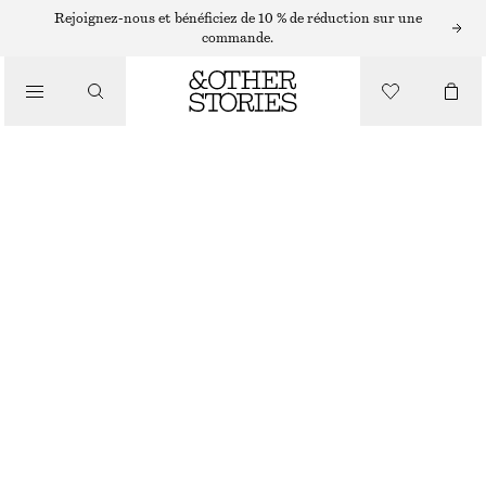
BASKETS ADIDAS
Rejoignez-nous et bénéficiez de 10 % de réduction sur une
commande.
/
BASKETS
BASKETS ADIDAS SAMBA OG
CHF 79
CHF 140
/
CHAUSSURES
RUPTURE DE STOCK
MARRON FONCÉ/JAUNE
37
38
39
40
41
38
40
42
1/3
2/3
1/3
2/3
1/3