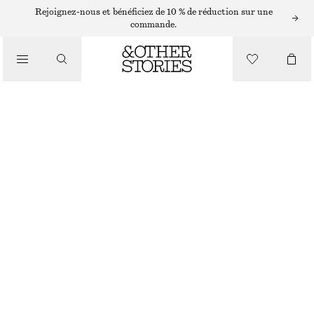
PULLS
Rejoignez-nous et bénéficiez de 10 % de réduction sur une
commande.
/
MAILLES
HAUT EN MAILLE D’ALPAGA MÉLANGÉ
/
VÊTEMENTS
CHF 35
CHF 99
RUPTURE DE STOCK
ROUGE
XS
S
M
L