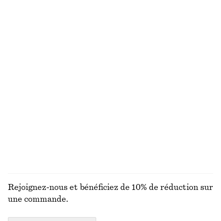
VOUS RECHERCHIEZ AUTRE CHOSE ?
DÉCOUVREZ NOS AUTRES COLLECTIONS
MAILLES
ROBES
ACCESSOIRES
MANTEAUX ET
VESTES
Rejoignez-nous et bénéficiez de 10% de réduction sur
une commande.