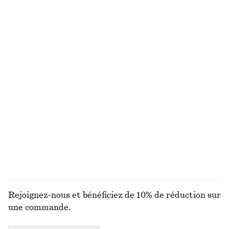
VOUS RECHERCHIEZ AUTRE CHOSE ?
DÉCOUVREZ NOS AUTRES COLLECTIONS
MAILLES
ROBES
ACCESSOIRES
MANTEAUX ET
VESTES
Rejoignez-nous et bénéficiez de 10% de réduction sur
une commande.