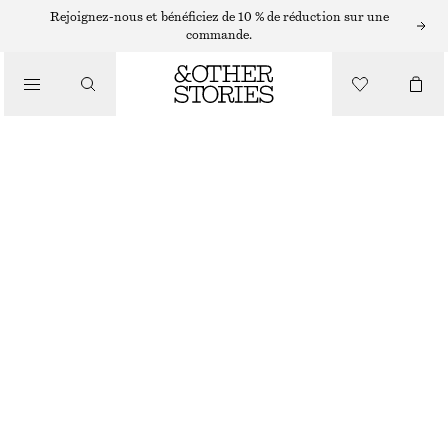
PULLS
Rejoignez-nous et bénéficiez de 10 % de réduction sur une
commande.
/
MAILLES
PULL ASYMÉTRIQUE À FRANGES
/
VÊTEMENTS
CHF 89
CHF 149
RUPTURE DE STOCK
BLANC
XS
S
M
L