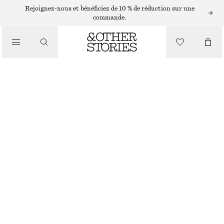
Rejoignez-nous et bénéficiez de 10 % de réduction sur une
/
commande.
HAUTS ET T-SHIRTS
HAUT À COL ET À MANCHES COURTES
CHF 89
/
RUPTURE DE STOCK
VÊTEMENTS
BLEU MARINE
XS
S
M
L