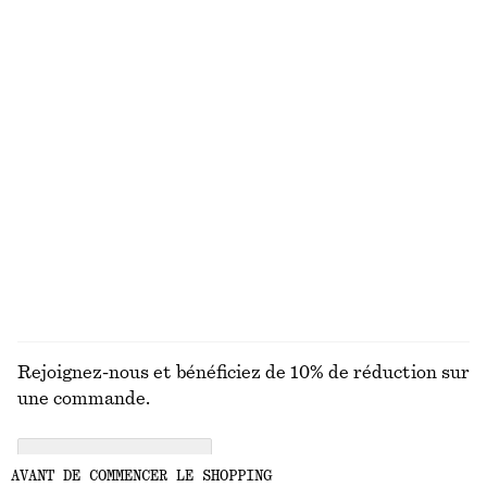
+
2
Robe longue à corsage plissé
Robe courte à smocks en popeline de coton
chf 199
chf 99
Nouveauté
100% coton
Trench-coat en laine avec ceinture à nouer
Lunettes de soleil à monture ovale
chf 299
chf 49
+
1
DÉCOUVRIR TOUTES LES HAUTS ET T-SHIRTS
Rejoignez-nous et bénéficiez de 10% de réduction sur
une commande.
CREATE ACCOUNT
AVANT DE COMMENCER LE SHOPPING