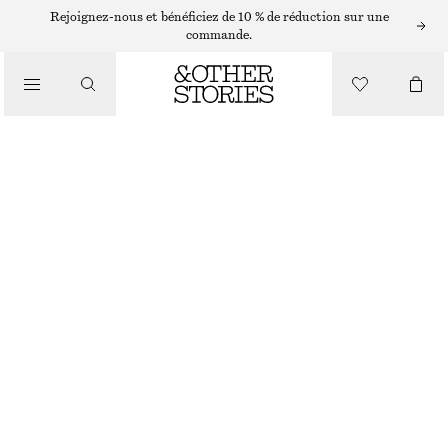
Rejoignez-nous et bénéficiez de 10 % de réduction sur une
/
commande.
CHEMISES ET BLOUSES
CHEMISE À CORDON DE SERRAGE EN POPELINE DE COTON
CHF 119
/
VÊTEMENTS
ÉCRU
XS
S
M
L
Guide des tailles
TAILLE