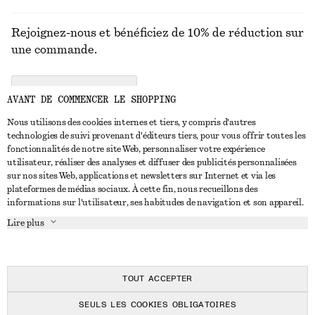
Rejoignez-nous et bénéficiez de 10% de réduction sur
une commande.
CREATE ACCOUNT
AVANT DE COMMENCER LE SHOPPING
Nous utilisons des cookies internes et tiers, y compris d'autres
technologies de suivi provenant d'éditeurs tiers, pour vous offrir toutes les
NOUS CONTACTER
fonctionnalités de notre site Web, personnaliser votre expérience
utilisateur, réaliser des analyses et diffuser des publicités personnalisées
Nous contacter
Instagram
sur nos sites Web, applications et newsletters sur Internet et via les
SERVICE CLIENT
plateformes de médias sociaux. À cette fin, nous recueillons des
Trouver un magasin
Pinterest
informations sur l'utilisateur, ses habitudes de navigation et son appareil.
Paiement
À PROPOS
Affilié(e)s
Facebook
Lire plus
Livraison
À propos de nous
Emplois
Youtube
Retour et remboursement
En cours de réalisation
Presse
TikTok
FAQ
TOUT ACCEPTER
Guide des tailles
SEULS LES COOKIES OBLIGATOIRES