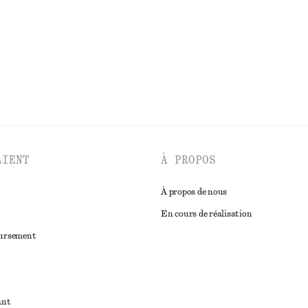
DÉCOUVRIR TOUTES LES CHEMISES ET BLOUSES
LIENT
À PROPOS
À propos de nous
En cours de réalisation
oursement
ant