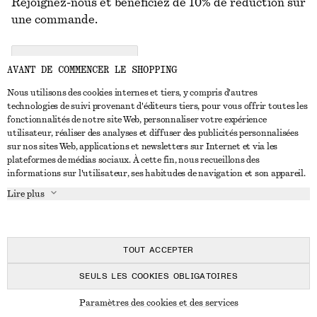
Rejoignez-nous et bénéficiez de 10% de réduction sur
une commande.
CREATE ACCOUNT
AVANT DE COMMENCER LE SHOPPING
Nous utilisons des cookies internes et tiers, y compris d'autres
technologies de suivi provenant d'éditeurs tiers, pour vous offrir toutes les
NOUS CONTACTER
fonctionnalités de notre site Web, personnaliser votre expérience
utilisateur, réaliser des analyses et diffuser des publicités personnalisées
Nous contacter
Instagram
sur nos sites Web, applications et newsletters sur Internet et via les
SERVICE CLIENT
plateformes de médias sociaux. À cette fin, nous recueillons des
Trouver un magasin
Pinterest
informations sur l'utilisateur, ses habitudes de navigation et son appareil.
Paiement
À PROPOS
Affilié(e)s
Facebook
Lire plus
Livraison
À propos de nous
Emplois
Youtube
Retour et remboursement
En cours de réalisation
Presse
TikTok
FAQ
TOUT ACCEPTER
Guide des tailles
SEULS LES COOKIES OBLIGATOIRES
Réduction étudiant
© 2026 & OTHER STORIES
Paramètres des cookies et des services
Règlement extrajudiciaire des litiges