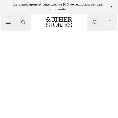
Rejoignez-nous et bénéficiez de 10 % de réduction sur une
commande.
/
HAUTS ET T-SHIRTS
HAUT À DOS NAGEUR EN COTON
CHF 25
CHF 55
DERNIÈRE CHANCE
/
VÊTEMENTS
ROSE
XS
S
M
L