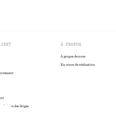
LIENT
À PROPOS
À propos de nous
En cours de réalisation
oursement
ant
diciaire des litiges
ales