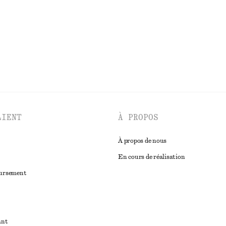
DÉCOUVRIR TOUTES LES HAUTS ET T-SHIRTS
LIENT
À PROPOS
À propos de nous
En cours de réalisation
oursement
ant