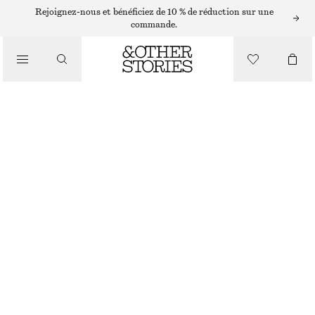
PANTALONS DROITS
Rejoignez-nous et bénéficiez de 10 % de réduction sur une
commande.
/
PANTALONS
PANTALON À CORDON DE SERRAGE EN SERGÉ DE COTON
CHF 119
/
VÊTEMENTS
NOIR
32
34
36
38
40
42
44
Guide des tailles
TAILLE