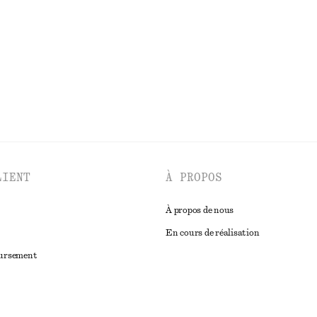
lin
DÉCOUVRIR TOUTES LES CHEMISES ET BLOUSES
LIENT
À PROPOS
À propos de nous
En cours de réalisation
oursement