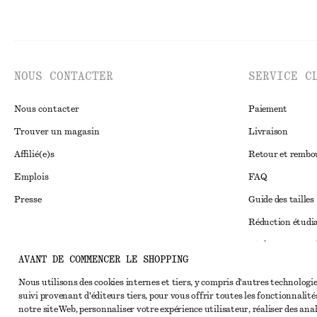
NOUS CONTACTER
SERVICE C
Nous contacter
Paiement
Trouver un magasin
Livraison
Affilié(e)s
Retour et remb
Emplois
FAQ
Presse
Guide des tailles
Réduction étudi
Règlement extraju
Instagram
AVANT DE COMMENCER LE SHOPPING
Conditions génér
Pinterest
Nous utilisons des cookies internes et tiers, y compris d'autres technologie
Conditions génér
Facebook
suivi provenant d'éditeurs tiers, pour vous offrir toutes les fonctionnalité
notre site Web, personnaliser votre expérience utilisateur, réaliser des ana
Cookies et parta