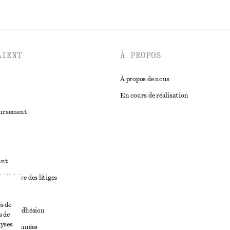
LIENT
À PROPOS
À propos de nous
En cours de réalisation
oursement
ant
diciaire des litiges
ales
s de
ales d’adhésion
s de
lyses
ge de données