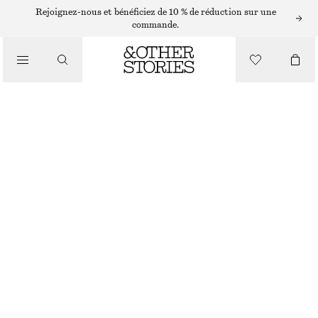
COLLIERS
Rejoignez-nous et bénéficiez de 10 % de réduction sur une
commande.
/
BIJOUX
COLLIER À BRELOQUES PÂQUERETTES
/
ACCESSOIRES
CHF 35
RUPTURE DE STOCK
OR
ONESIZE
TAILLE