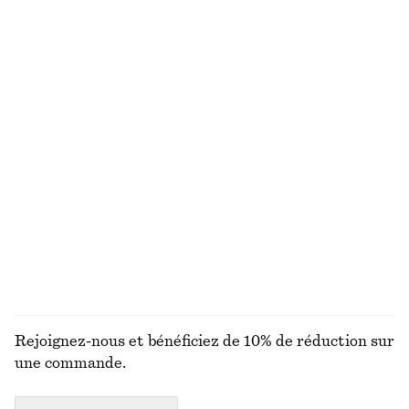
100% coton
Jupe nuisette longueur genou
Tote bag en cuir
chf 99
chf 249
Nouveauté
T-shirt en coton
Robe midi drapée
chf 35
chf 179
100% coton biologique
Nouveauté
+
6
DÉCOUVRIR TOUTES LES BIJOUX
Rejoignez-nous et bénéficiez de 10% de réduction sur
une commande.