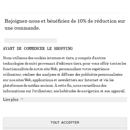
Rejoignez-nous et bénéficiez de 10% de réduction sur
une commande.
CREATE ACCOUNT
AVANT DE COMMENCER LE SHOPPING
Nous utilisons des cookies internes et tiers, y compris d'autres
technologies de suivi provenant d'éditeurs tiers, pour vous offrir toutes les
NOUS CONTACTER
fonctionnalités de notre site Web, personnaliser votre expérience
utilisateur, réaliser des analyses et diffuser des publicités personnalisées
Nous contacter
Instagram
sur nos sites Web, applications et newsletters sur Internet et via les
SERVICE CLIENT
plateformes de médias sociaux. À cette fin, nous recueillons des
Trouver un magasin
Pinterest
informations sur l'utilisateur, ses habitudes de navigation et son appareil.
Paiement
À PROPOS
Affilié(e)s
Facebook
Lire plus
Livraison
À propos de nous
Emplois
Youtube
Retour et remboursement
En cours de réalisation
Presse
TikTok
FAQ
TOUT ACCEPTER
Guide des tailles