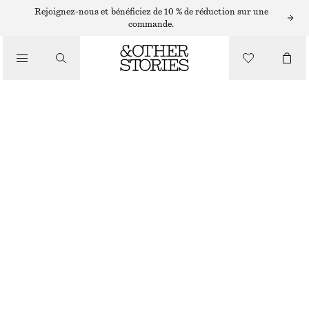
BAGUES
Rejoignez-nous et bénéficiez de 10 % de réduction sur une
commande.
/
BIJOUX
/
BAGUE BOMBÉE
ACCESSOIRES
CHF 35
DORÉ
S
M
L
Guide des tailles
TAILLE