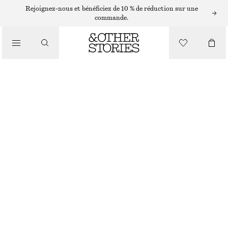
BAGUES
Rejoignez-nous et bénéficiez de 10 % de réduction sur une
commande.
/
BIJOUX
/
BAGUE SCULPTURALE
ACCESSOIRES
CHF 35
DORÉ
S
M
L
Guide des tailles
TAILLE