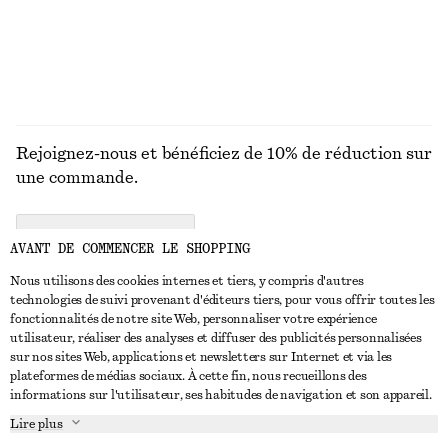
+
5
DÉCOUVRIR TOUTES LES BIJOUX
Rejoignez-nous et bénéficiez de 10% de réduction sur
une commande.
CREATE ACCOUNT
AVANT DE COMMENCER LE SHOPPING
Nous utilisons des cookies internes et tiers, y compris d'autres
technologies de suivi provenant d'éditeurs tiers, pour vous offrir toutes les
NOUS CONTACTER
fonctionnalités de notre site Web, personnaliser votre expérience
utilisateur, réaliser des analyses et diffuser des publicités personnalisées
Nous contacter
Instagram
sur nos sites Web, applications et newsletters sur Internet et via les
SERVICE CLIENT
plateformes de médias sociaux. À cette fin, nous recueillons des
Trouver un magasin
Pinterest
informations sur l'utilisateur, ses habitudes de navigation et son appareil.
Paiement
À PROPOS
Affilié(e)s
Facebook
Lire plus
Livraison