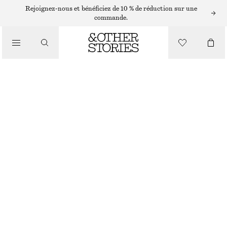
BAGUES
Rejoignez-nous et bénéficiez de 10 % de réduction sur une
commande.
/
BIJOUX
/
BAGUE COQUILLAGE D’EXCEPTION
ACCESSOIRES
CHF 39
ARGENTÉ
S
M
L
Guide des tailles
TAILLE