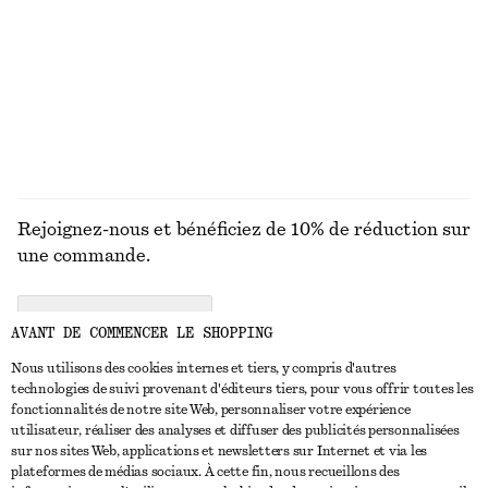
Pantalon en satin à enfiler
Bague à deux anneaux
chf 129
chf 35
+
1
DÉCOUVRIR TOUTES LES BIJOUX
Rejoignez-nous et bénéficiez de 10% de réduction sur
une commande.
CREATE ACCOUNT
AVANT DE COMMENCER LE SHOPPING
Nous utilisons des cookies internes et tiers, y compris d'autres
technologies de suivi provenant d'éditeurs tiers, pour vous offrir toutes les
NOUS CONTACTER
fonctionnalités de notre site Web, personnaliser votre expérience
utilisateur, réaliser des analyses et diffuser des publicités personnalisées
Nous contacter
Instagram
sur nos sites Web, applications et newsletters sur Internet et via les
SERVICE CLIENT
plateformes de médias sociaux. À cette fin, nous recueillons des
Trouver un magasin
Pinterest