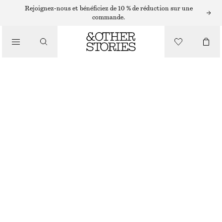
Rejoignez-nous et bénéficiez de 10 % de réduction sur une
/
commande.
HAUTS ET T-SHIRTS
HAUT DRAPÉ EN JERSEY
CHF 55
CHF 89
/
DERNIÈRE CHANCE
VÊTEMENTS
ROSE CLAIR
XS
S
M
L