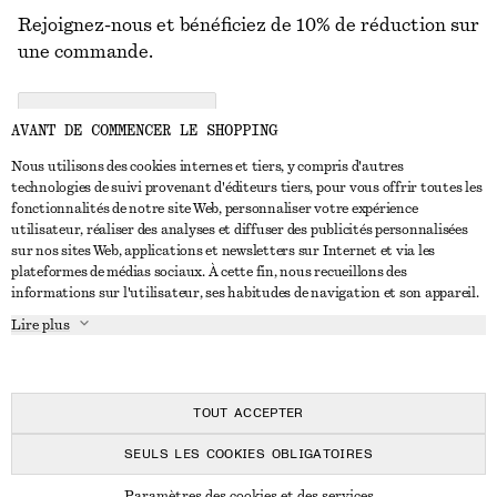
Rejoignez-nous et bénéficiez de 10% de réduction sur
une commande.
CREATE ACCOUNT
AVANT DE COMMENCER LE SHOPPING
Nous utilisons des cookies internes et tiers, y compris d'autres
technologies de suivi provenant d'éditeurs tiers, pour vous offrir toutes les
NOUS CONTACTER
fonctionnalités de notre site Web, personnaliser votre expérience
utilisateur, réaliser des analyses et diffuser des publicités personnalisées
Nous contacter
Instagram
sur nos sites Web, applications et newsletters sur Internet et via les
SERVICE CLIENT
plateformes de médias sociaux. À cette fin, nous recueillons des
Trouver un magasin
Pinterest
informations sur l'utilisateur, ses habitudes de navigation et son appareil.
Paiement
À PROPOS
Affilié(e)s
Facebook
Lire plus
Livraison
À propos de nous
Emplois
Youtube
Retour et remboursement
En cours de réalisation
Presse
TikTok
FAQ
TOUT ACCEPTER
Guide des tailles
SEULS LES COOKIES OBLIGATOIRES
Réduction étudiant
© 2026 & OTHER STORIES
Paramètres des cookies et des services