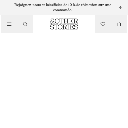
Rejoignez-nous et bénéficiez de 10 % de réduction sur une
/
commande.
HAUTS ET T-SHIRTS
HAUT À CORDONS DE SERRAGE
CHF 59
CHF 89
/
DERNIÈRE CHANCE
VÊTEMENTS
BLANC
XS
S
M
L