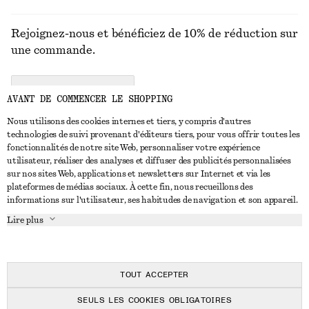
Rejoignez-nous et bénéficiez de 10% de réduction sur
une commande.
CREATE ACCOUNT
AVANT DE COMMENCER LE SHOPPING
Nous utilisons des cookies internes et tiers, y compris d'autres
technologies de suivi provenant d'éditeurs tiers, pour vous offrir toutes les
NOUS CONTACTER
fonctionnalités de notre site Web, personnaliser votre expérience
utilisateur, réaliser des analyses et diffuser des publicités personnalisées
Nous contacter
Instagram
sur nos sites Web, applications et newsletters sur Internet et via les
SERVICE CLIENT
plateformes de médias sociaux. À cette fin, nous recueillons des
Trouver un magasin
Pinterest
informations sur l'utilisateur, ses habitudes de navigation et son appareil.
Paiement
À PROPOS
Affilié(e)s
Facebook
Lire plus
Livraison
À propos de nous
Emplois
Youtube
Retour et remboursement
En cours de réalisation
Presse
TikTok
FAQ
TOUT ACCEPTER
Guide des tailles
SEULS LES COOKIES OBLIGATOIRES