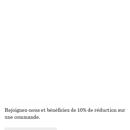
+
6
Robe midi évasée en lin
Haut froncé à boucle dorée
chf 139
chf 49
chf 89
Nouveauté
Dernière chance
100% lin
Robe courte en lin
Robe midi évasée
chf 129
chf 139
Nouveauté
Nouveauté
100% lin
+
2
DÉCOUVRIR TOUTES LES ROBES
Rejoignez-nous et bénéficiez de 10% de réduction sur
une commande.