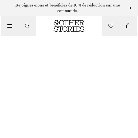
ROBES MIDI
Rejoignez-nous et bénéficiez de 10 % de réduction sur une
commande.
/
ROBES
ROBE MIDI DRAPÉE SANS MANCHES
/
CHF 45
CHF 99
VÊTEMENTS
RUPTURE DE STOCK
MARRON FONCÉ
+
6
XS
S
M
L
Guide des tailles
TAILLE