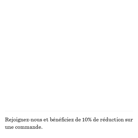
Jupe nuisette longueur genou
T-shirt en coton
chf 99
chf 35
100% coton biologique
+
7
Robe midi drapée
Robe longue à corsage plissé
chf 179
chf 199
Nouveauté
Nouveauté
T-shirt en coton à col rond
T-shirt en coton
chf 35
chf 35
100% coton biologique
100% coton biologique
+
11
+
7
DÉCOUVRIR TOUTES LES BIJOUX
Rejoignez-nous et bénéficiez de 10% de réduction sur
une commande.