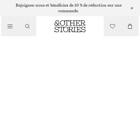
BOUCLES D’OREILLES
Rejoignez-nous et bénéficiez de 10 % de réduction sur une
commande.
/
BIJOUX
PENDANTS D’OREILLES À PERLES DE CULTURE
CHF 39
/
ACCESSOIRES
RUPTURE DE STOCK
BLANC PERLE
ONESIZE
TAILLE