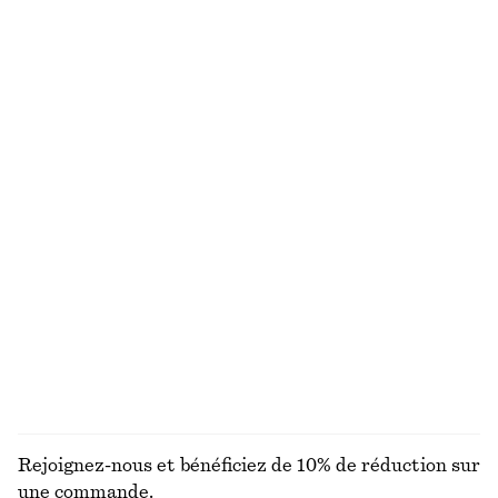
Lunettes de soleil à monture ovale
Robe midi à smocks en coton
chf 49
chf 119
100% coton
+
1
Robe midi en coton
Jupe nuisette longueur genou
chf 119
chf 99
Nouveauté
100% coton
Tote bag en cuir
T-shirt en coton
chf 249
chf 35
Nouveauté
100% coton biologique
+
7
DÉCOUVRIR TOUTES LES ESCARPINS
Rejoignez-nous et bénéficiez de 10% de réduction sur
une commande.