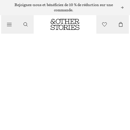
Rejoignez-nous et bénéficiez de 10 % de réduction sur une
ESCARPINS
commande.
/
CHAUSSURES
ESCARPINS À BRIDE ARRIÈRE ORNÉS
CHF 99
CHF 229
RUPTURE DE STOCK
NOIR
36
37
38
39
40
41