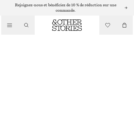
CHAPEAUX, CASQUETTES ET BONNETS
Rejoignez-nous et bénéficiez de 10 % de réduction sur une
commande.
BOB À FRANGES
CHF 15
CHF 39
/
RUPTURE DE STOCK
ACCESSOIRES
BLANC
XS/S
M/L