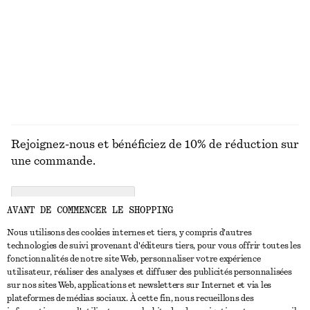
Bob en paille tressée
Robe nuisette courte en satin
chf 55
chf 69
chf 99
Dernière chance
DÉCOUVRIR TOUTES LES CHAPEAUX, CASQUETTES
ET BONNETS
Rejoignez-nous et bénéficiez de 10% de réduction sur
une commande.
CREATE ACCOUNT
AVANT DE COMMENCER LE SHOPPING
Nous utilisons des cookies internes et tiers, y compris d'autres
technologies de suivi provenant d'éditeurs tiers, pour vous offrir toutes les
NOUS CONTACTER
fonctionnalités de notre site Web, personnaliser votre expérience
utilisateur, réaliser des analyses et diffuser des publicités personnalisées
Nous contacter
Instagram
sur nos sites Web, applications et newsletters sur Internet et via les
SERVICE CLIENT
plateformes de médias sociaux. À cette fin, nous recueillons des
Trouver un magasin
Pinterest