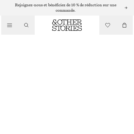
ROBES LONGUES
Rejoignez-nous et bénéficiez de 10 % de réduction sur une
commande.
/
ROBES
ROBE FRONCÉE EN COTON
/
CHF 159
VÊTEMENTS
NOIR
XS
S
M
L
Guide des tailles
TAILLE