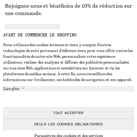
Rejoignez-nous et bénéficiez de 10% de réduction sur
une commande.
CREATE ACCOUNT
AVANT DE COMMENCER LE SHOPPING
Nous utilisons des cookies internes et tiers, y compris d'autres
technologies de suivi provenant d'éditeurs tiers, pour vous offrir toutes les
NOUS CONTACTER
fonctionnalités de notre site Web, personnaliser votre expérience
utilisateur, réaliser des analyses et diffuser des publicités personnalisées
Nous contacter
Instagram
sur nos sites Web, applications et newsletters sur Internet et via les
SERVICE CLIENT
plateformes de médias sociaux. À cette fin, nous recueillons des
Trouver un magasin
Pinterest
informations sur l'utilisateur, ses habitudes de navigation et son appareil.
Paiement
À PROPOS
Affilié(e)s
Facebook
Lire plus
Livraison
À propos de nous
Emplois
Youtube
Retour et remboursement
En cours de réalisation
Presse
TikTok
FAQ
TOUT ACCEPTER
Guide des tailles
SEULS LES COOKIES OBLIGATOIRES
Réduction étudiant
© 2026 & OTHER STORIES
Paramètres des cookies et des services