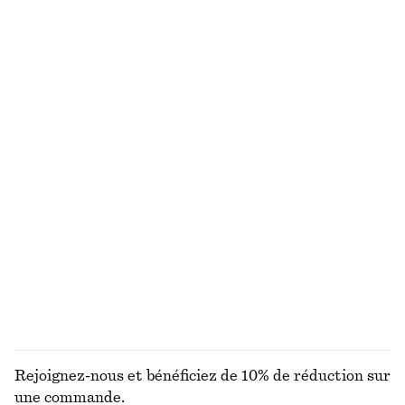
Lunettes de soleil à monture ovale
Robe midi à smocks en coton
chf 49
chf 119
100% coton
+
1
Robe midi en coton
Bob en paille tressée
chf 119
chf 55
Nouveauté
100% coton
Tote bag en cuir
Robe midi drapée
chf 249
chf 179
Nouveauté
Nouveauté
DÉCOUVRIR TOUTES LES HAUTS ET T-SHIRTS
Rejoignez-nous et bénéficiez de 10% de réduction sur
une commande.