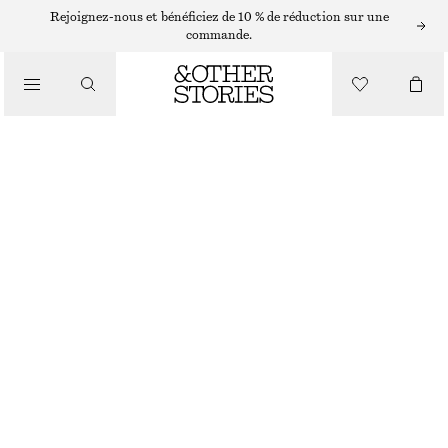
Rejoignez-nous et bénéficiez de 10 % de réduction sur une
/
commande.
HAUTS ET T-SHIRTS
T-SHIRT EN JERSEY À IMPRIMÉ
CHF 32
CHF 59
/
RUPTURE DE STOCK
VÊTEMENTS
MOTIF FLORAL PÊCHE
XS
S
M
L