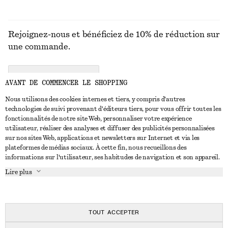
Rejoignez-nous et bénéficiez de 10% de réduction sur
une commande.
CREATE ACCOUNT
AVANT DE COMMENCER LE SHOPPING
Nous utilisons des cookies internes et tiers, y compris d'autres
technologies de suivi provenant d'éditeurs tiers, pour vous offrir toutes les
NOUS CONTACTER
fonctionnalités de notre site Web, personnaliser votre expérience
utilisateur, réaliser des analyses et diffuser des publicités personnalisées
Nous contacter
Instagram
sur nos sites Web, applications et newsletters sur Internet et via les
SERVICE CLIENT
plateformes de médias sociaux. À cette fin, nous recueillons des
Trouver un magasin
Pinterest
informations sur l'utilisateur, ses habitudes de navigation et son appareil.
Paiement
À PROPOS
Affilié(e)s
Facebook
Lire plus
Livraison
À propos de nous
Emplois
Youtube
Retour et remboursement
En cours de réalisation
Presse
TikTok
FAQ
TOUT ACCEPTER
Guide des tailles