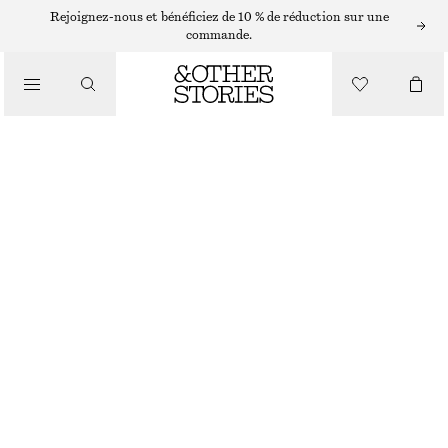
Rejoignez-nous et bénéficiez de 10 % de réduction sur une
/
commande.
BIKINIS
/
MAILLOTS DE BAIN
HAUT DE BIKINI TRIANGLE À DOS NU
CHF 15
CHF 35
RUPTURE DE STOCK
/
VÊTEMENTS
IMPRIMÉ ZÈBRE BRUN
34
36
38
40
42
44