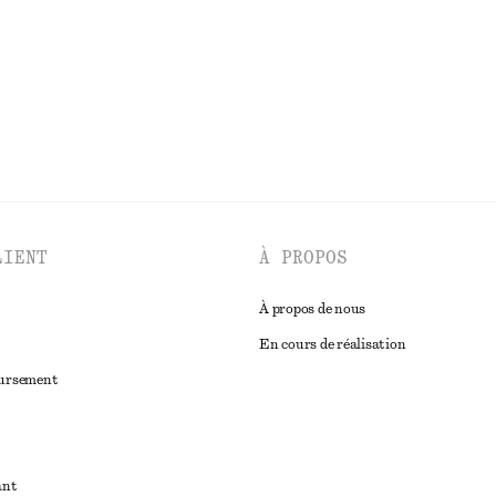
DÉCOUVRIR TOUTES LES CHEMISES ET BLOUSES
LIENT
À PROPOS
À propos de nous
En cours de réalisation
oursement
ant