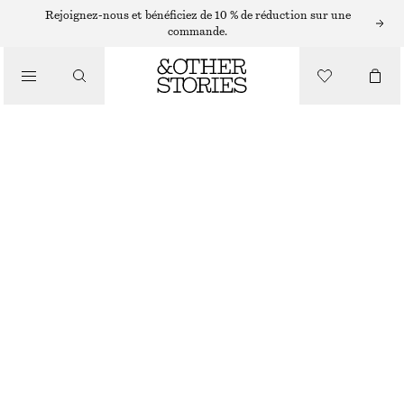
Rejoignez-nous et bénéficiez de 10 % de réduction sur une
commande.
/
SOINS POUR LE CORPS
ROSE REVIVAL CRÈME POUR LES MAINS
CHF 7
RUPTURE DE STOCK
/
BEAUTÉ
ROSE REVIVAL
CHOISIR UNE TAILLE