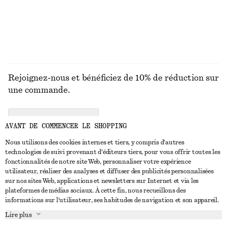
Rejoignez-nous et bénéficiez de 10% de réduction sur
une commande.
CREATE ACCOUNT
AVANT DE COMMENCER LE SHOPPING
Nous utilisons des cookies internes et tiers, y compris d'autres
technologies de suivi provenant d'éditeurs tiers, pour vous offrir toutes les
NOUS CONTACTER
fonctionnalités de notre site Web, personnaliser votre expérience
utilisateur, réaliser des analyses et diffuser des publicités personnalisées
Nous contacter
Instagram
sur nos sites Web, applications et newsletters sur Internet et via les
SERVICE CLIENT
plateformes de médias sociaux. À cette fin, nous recueillons des
Trouver un magasin
Pinterest
informations sur l'utilisateur, ses habitudes de navigation et son appareil.
Paiement
À PROPOS
Affilié(e)s
Facebook
Lire plus
Livraison