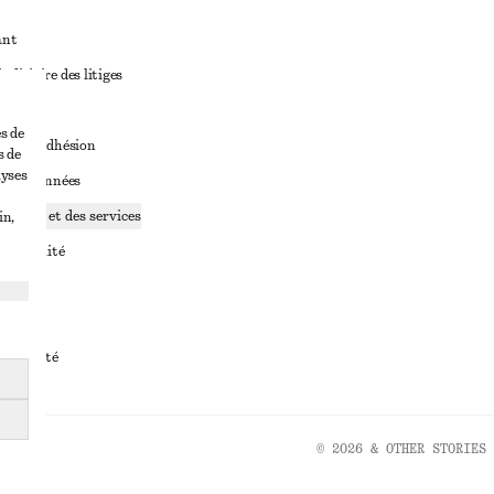
ant
diciaire des litiges
ales
s de
ales d’adhésion
s de
lyses
ge de données
ookies et des services
in,
identialité
rvice
essibilité
© 2026 & OTHER STORIES