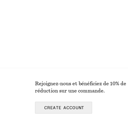
Chemise en coton à taille ceinturée
chf 119
Nouveauté
100% coton
Rejoignez-nous et bénéficiez de 10% de
réduction sur une commande.
CREATE ACCOUNT