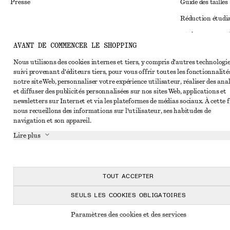
Presse
Guide des tailles
Réduction étudi
Règlement extraju
Instagram
AVANT DE COMMENCER LE SHOPPING
Conditions génér
Pinterest
Nous utilisons des cookies internes et tiers, y compris d'autres technologie
Conditions génér
Facebook
suivi provenant d'éditeurs tiers, pour vous offrir toutes les fonctionnalité
notre site Web, personnaliser votre expérience utilisateur, réaliser des ana
Cookies et parta
Youtube
et diffuser des publicités personnalisées sur nos sites Web, applications et
Paramètres des c
newsletters sur Internet et via les plateformes de médias sociaux. À cette f
TikTok
nous recueillons des informations sur l'utilisateur, ses habitudes de
Politique de conf
navigation et son appareil.
Conditions de se
Lire plus
Impressum
Déclaration d'acc
TOUT ACCEPTER
SEULS LES COOKIES OBLIGATOIRES
Paramètres des cookies et des services