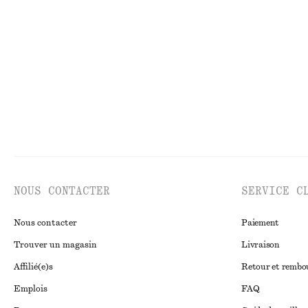
+
2
Débardeur côtelé
Robe portefeuille
chf 69
chf 129
Nouveauté
NOUS CONTACTER
SERVICE C
Nous contacter
Paiement
Trouver un magasin
Livraison
Affilié(e)s
Retour et remb
Emplois
FAQ