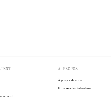
 à effet drapé
Sandales à talons épais et brides
chf 139
DÉCOUVRIR TOUTES LES ROBES
LIENT
À PROPOS
À propos de nous
En cours de réalisation
oursement