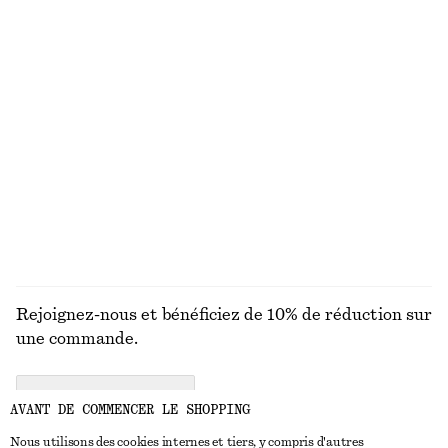
chf 89
chf 139
chf 65
chf 169
Dernière chance
Dernière chance
Robe midi en coton
Robe midi en lin
chf 119
chf 69
chf 149
100% coton
Dernière chance
100% lin
DÉCOUVRIR TOUTES LES BIJOUX
Rejoignez-nous et bénéficiez de 10% de réduction sur
une commande.
CREATE ACCOUNT
AVANT DE COMMENCER LE SHOPPING
Nous utilisons des cookies internes et tiers, y compris d'autres