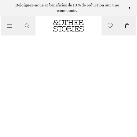
COLLIERS
Rejoignez-nous et bénéficiez de 10 % de réduction sur une
commande.
/
BIJOUX
COLLIER CHAÎNE LASSO
/
ACCESSOIRES
CHF 25
CHF 39
RUPTURE DE STOCK
DORÉ
ONESIZE
TAILLE