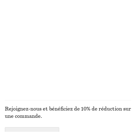
VOUS RECHERCHIEZ AUTRE CHOSE ?
DÉCOUVREZ NOS AUTRES COLLECTIONS
MAILLES
ROBES
ACCESSOIRES
MANTEAUX ET
VESTES
Rejoignez-nous et bénéficiez de 10% de réduction sur
une commande.
CREATE ACCOUNT