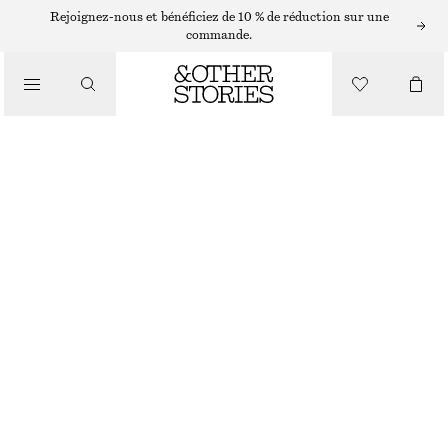
Rejoignez-nous et bénéficiez de 10 % de réduction sur une
commande.
VÊTEMENTS
SHORT EN JEAN TAILLE HAUTE
CHF 55
CHF 99
DERNIÈRE CHANCE
BLEU FONCÉ
32
34
36
38
40
42
44