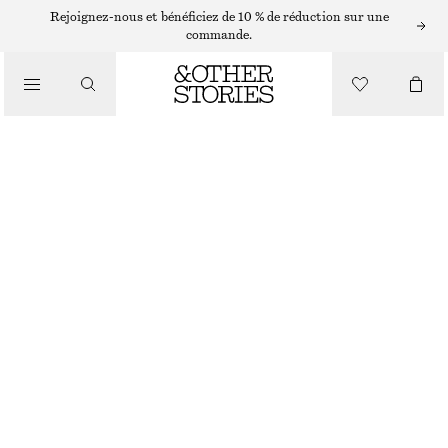
Rejoignez-nous et bénéficiez de 10 % de réduction sur une
SANDALES
commande.
/
CHAUSSURES
SANDALES À PETITS TALONS EN CUIR
CHF 99
CHF 169
DERNIÈRE CHANCE
BLANC
35
36
37
38
39
40
41
42