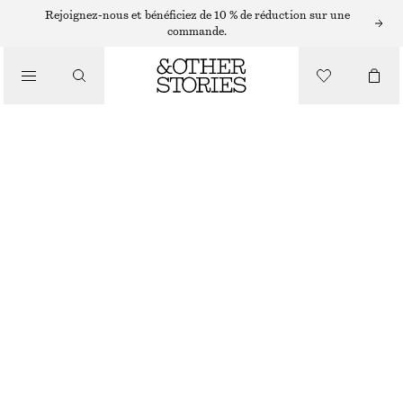
Rejoignez-nous et bénéficiez de 10 % de réduction sur une
SANDALES
commande.
/
CHAUSSURES
SANDALES À PETITS TALONS EN CUIR
CHF 119
CHF 169
DERNIÈRE CHANCE
COGNAC
35
36
37
38
39
40
41
42