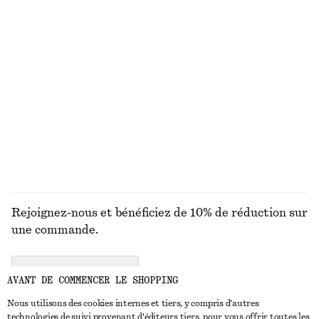
MAILLES
ROBES
ACCESSOIRES
MANTEAUX ET
VESTES
Rejoignez-nous et bénéficiez de 10% de réduction sur
une commande.
CREATE ACCOUNT
AVANT DE COMMENCER LE SHOPPING
Nous utilisons des cookies internes et tiers, y compris d'autres
technologies de suivi provenant d'éditeurs tiers, pour vous offrir toutes les