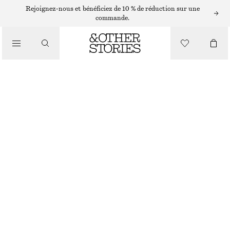
SACS PORTÉS ÉPAULE
Rejoignez-nous et bénéficiez de 10 % de réduction sur une
commande.
SAC PORTÉ ÉPAULE EN CUIR
/
CHF 159
SACS
MARRON CLAIR
CHOISIR UNE TAILLE
Trouver en magasin