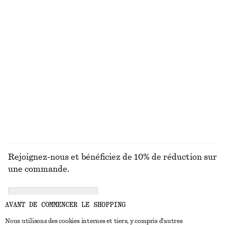
Pantalon en satin à enfiler
Chemise à cordon de serrage en popeline de coton
chf 129
chf 119
100% coton
+
1
T-shirt côtelé
Robe courte à ourlet asymétrique
chf 35
chf 129
+
6
DÉCOUVRIR TOUTES LES SACS PORTÉS ÉPAULE
Rejoignez-nous et bénéficiez de 10% de réduction sur
une commande.
CREATE ACCOUNT
AVANT DE COMMENCER LE SHOPPING
Nous utilisons des cookies internes et tiers, y compris d'autres