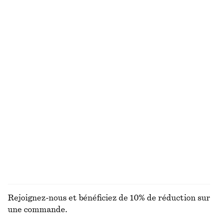
50 ML | CHF 980 / 1 L
Exclusivité en ligne
15 parfums
Ink Spill Eye-liner
Smashing Coral Gloss pour les lèvres
chf 29
chf 25
1.1 ML | CHF 26363.64 / 1 L
4 ML | CHF 6250 / 1 L
+
3
Cardigan cintré en maille
Bougie parfumée Arabesque Wood
chf 129
chf 35
Laine-coton
870 G | CHF 40.23 / 1 KG
7 parfums
DÉCOUVRIR TOUTES LES PARFUM
Rejoignez-nous et bénéficiez de 10% de réduction sur
une commande.