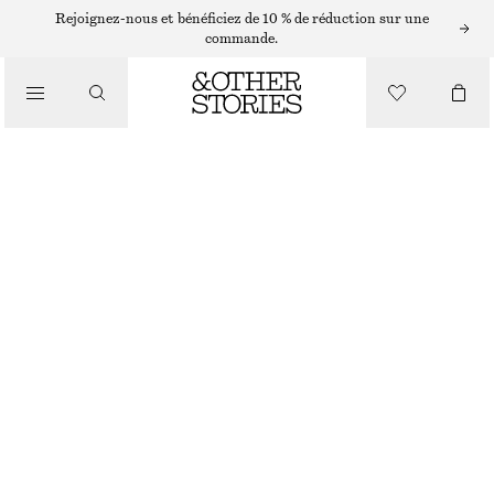
BRUME POUR LE CORPS
Rejoignez-nous et bénéficiez de 10 % de réduction sur une
commande.
/
MINI BRUME POUR LE CORPS ARABESQUE WOOD
PARFUM
CHF 12
/
ARABESQUE WOOD
+
10
BEAUTÉ
CHOISIR UNE TAILLE
Trouver en magasin