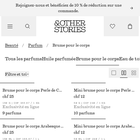
Rejoignez-nous et bénéficiez de 10 % de réduction sur une
commande.
Beauté
/
Parfum
/
Brume pour le corps
Tous les parfums
Huile parfumée
Brume pour le corps
Eau de to
Filtre et tri
Brume pour le corps Perle de Coco​
Mini brume pour le corps Perle de Coco
chf 25
chf 12
150 G | CHF 166.67 / 1 KG
50 G | CHF 240 / 1 KG
Exclusivité en ligne
Exclusivité en ligne
9 parfums
10 parfums
Brume pour le corps Arabesque Wood
Mini brume pour le corps Arabesque Wood
chf 25
chf 12
150 ML | CHF 166.67 / 1 L
50 ML | CHF 240 / 1 L