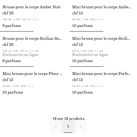
Brume pour le corps Amber Noir​
Mini brume pour le corps Amber Noir​
chf 25
chf 12
150 ML | CHF 166.67 / 1 L
50 ML | CHF 240 / 1 L
9 parfums
10 parfums
Brume pour le corps Sicilian Sunrise
Mini brume pour le corps Sicilian Sunrise
chf 25
chf 12
150 G | CHF 166.67 / 1 KG
50 G | CHF 240 / 1 KG
Exclusivité en ligne
Exclusivité en ligne
9 parfums
10 parfums
Mini brume pour le corps Fleur de Mimosa
Mini brume pour le corps Perfect Pistachio​
chf 12
chf 12
50 ML | CHF 240 / 1 L
50 ML | CHF 240 / 1 L
10 parfums
10 parfums
18 sur 18 produits
1