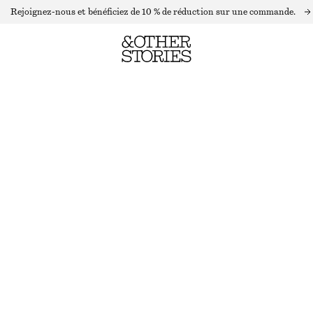
Rejoignez-nous et bénéficiez de 10 % de réduction sur une commande.
PULL À COL MONTANT
RUPTURE DE STOCK
ROSE
XS
S
M
L
Guide des tailles
TAILLE