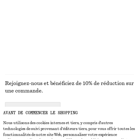
MAILLES
ROBES
ACCESSOIRES
MANTEAUX ET
VESTES
Rejoignez-nous et bénéficiez de 10% de réduction sur
une commande.
CREATE ACCOUNT
AVANT DE COMMENCER LE SHOPPING
Nous utilisons des cookies internes et tiers, y compris d'autres
technologies de suivi provenant d'éditeurs tiers, pour vous offrir toutes les
NOUS CONTACTER
fonctionnalités de notre site Web, personnaliser votre expérience