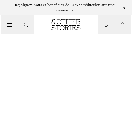
PULLS
Rejoignez-nous et bénéficiez de 10 % de réduction sur une
commande.
/
MAILLES
PULL À COL MONTANT
/
VÊTEMENTS
CHF 69
RUPTURE DE STOCK
LILAS
+
11
XS
S
M
L
Guide des tailles
TAILLE