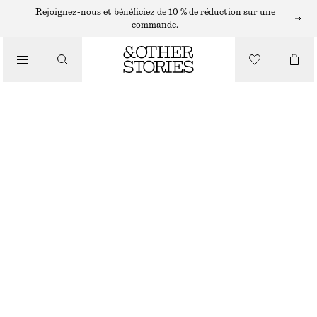
PULLS
Rejoignez-nous et bénéficiez de 10 % de réduction sur une
commande.
/
MAILLES
PULL À COL MONTANT
/
VÊTEMENTS
CHF 69
RUPTURE DE STOCK
VIOLET
+
11
XS
S
M
L
Guide des tailles
TAILLE