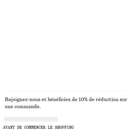
DÉCOUVREZ NOS AUTRES COLLECTIONS
MAILLES
ROBES
ACCESSOIRES
MANTEAUX ET
VESTES
Rejoignez-nous et bénéficiez de 10% de réduction sur
une commande.
CREATE ACCOUNT
AVANT DE COMMENCER LE SHOPPING