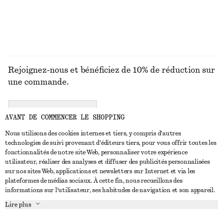
Rejoignez-nous et bénéficiez de 10% de réduction sur
une commande.
CREATE ACCOUNT
AVANT DE COMMENCER LE SHOPPING
Nous utilisons des cookies internes et tiers, y compris d'autres
technologies de suivi provenant d'éditeurs tiers, pour vous offrir toutes les
NOUS CONTACTER
fonctionnalités de notre site Web, personnaliser votre expérience
utilisateur, réaliser des analyses et diffuser des publicités personnalisées
Nous contacter
Instagram
sur nos sites Web, applications et newsletters sur Internet et via les
SERVICE CLIENT
plateformes de médias sociaux. À cette fin, nous recueillons des
Trouver un magasin
Pinterest
informations sur l'utilisateur, ses habitudes de navigation et son appareil.
Paiement
À PROPOS
Affilié(e)s
Facebook
Lire plus
Livraison
À propos de nous
Emplois
Youtube