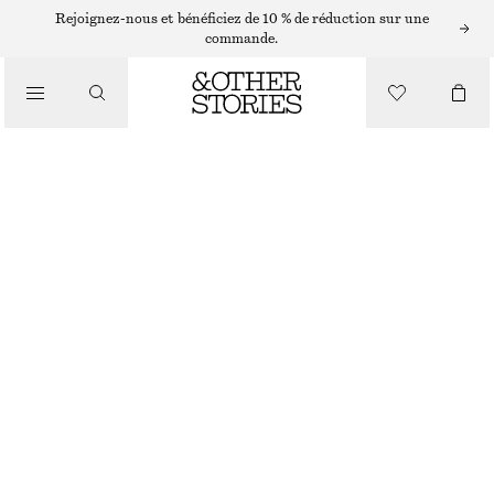
Rejoignez-nous et bénéficiez de 10 % de réduction sur une
VERNIS À ONGLES
commande.
VERNIS À ONGLES GLOSSY APPLE
/
BEAUTÉ
CHF 17
GLOSSY APPLE
+
31
CHOISIR UNE TAILLE
Trouver en magasin