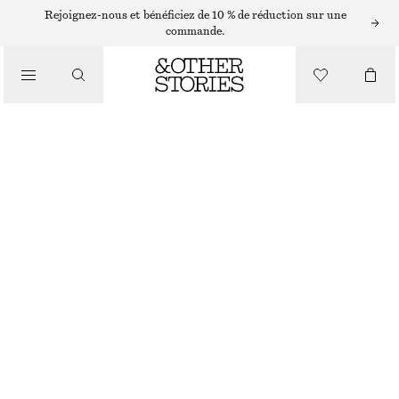
BOUCLES D’OREILLES
Rejoignez-nous et bénéficiez de 10 % de réduction sur une
commande.
/
BIJOUX
CLOUS D'OREILLES ORNÉS DE STRASS
CHF 35
/
ACCESSOIRES
DORÉ
ONESIZE
TAILLE