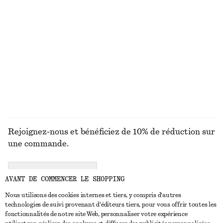
chf 69
chf 55
Exclusivité en ligne
+
4
Short ample rayé en satin
Créoles épaisses
chf 99
chf 35
DÉCOUVRIR TOUTES LES BIJOUX
Rejoignez-nous et bénéficiez de 10% de réduction sur
une commande.
CREATE ACCOUNT
AVANT DE COMMENCER LE SHOPPING
Nous utilisons des cookies internes et tiers, y compris d'autres
technologies de suivi provenant d'éditeurs tiers, pour vous offrir toutes les
NOUS CONTACTER
fonctionnalités de notre site Web, personnaliser votre expérience