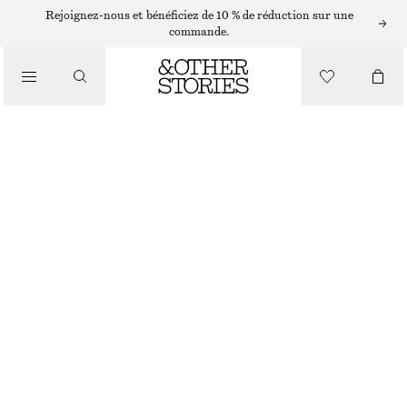
Rejoignez-nous et bénéficiez de 10 % de réduction sur une
commande.
/
HAUTS ET T-SHIRTS
HAUT CÔTELÉ À MANCHES LONGUES
CHF 25
CHF 39
RUPTURE DE STOCK
/
VÊTEMENTS
VIOLET CLAIR
+
11
XS
S
M
L
Guide des tailles
TAILLE