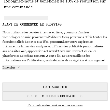
Rejoignez-nous et bénéficiez de 10% de réduction sur
une commande.
CREATE ACCOUNT
AVANT DE COMMENCER LE SHOPPING
Nous utilisons des cookies internes et tiers, y compris d'autres
technologies de suivi provenant d'éditeurs tiers, pour vous offrir toutes les
NOUS CONTACTER
fonctionnalités de notre site Web, personnaliser votre expérience
utilisateur, réaliser des analyses et diffuser des publicités personnalisées
Nous contacter
Instagram
sur nos sites Web, applications et newsletters sur Internet et via les
SERVICE CLIENT
plateformes de médias sociaux. À cette fin, nous recueillons des
Trouver un magasin
Pinterest
informations sur l'utilisateur, ses habitudes de navigation et son appareil.
Paiement
À PROPOS
Affilié(e)s
Facebook
Lire plus
Livraison
À propos de nous
Emplois
Youtube
Retour et remboursement
En cours de réalisation
Presse
TikTok
FAQ
TOUT ACCEPTER
Guide des tailles
SEULS LES COOKIES OBLIGATOIRES
Réduction étudiant
© 2026 & OTHER STORIES
Paramètres des cookies et des services
Règlement extrajudiciaire des litiges