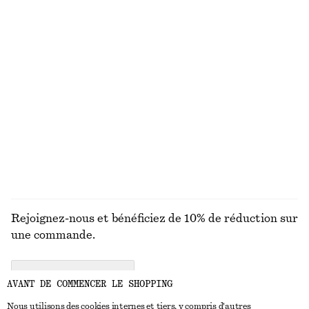
Haut floral à fronces
Haut côtelé à encolure bateau
chf 32
chf 89
chf 32
chf 89
Dernière chance
Dernière chance
Débardeur côtelé
Haut côtelé
chf 45
chf 69
chf 59
chf 89
Dernière chance
Dernière chance
+
2
DÉCOUVRIR TOUTES LES HAUTS ET T-SHIRTS
Rejoignez-nous et bénéficiez de 10% de réduction sur
une commande.
CREATE ACCOUNT
AVANT DE COMMENCER LE SHOPPING
Nous utilisons des cookies internes et tiers, y compris d'autres