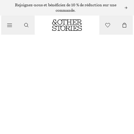
Rejoignez-nous et bénéficiez de 10 % de réduction sur une
/
commande.
HAUTS ET T-SHIRTS
HAUT CÔTELÉ À ENCOLURE DÉGAGÉE
CHF 32
CHF 89
/
DERNIÈRE CHANCE
VÊTEMENTS
BRUN DORÉ CHINÉ
XS
S
M
L