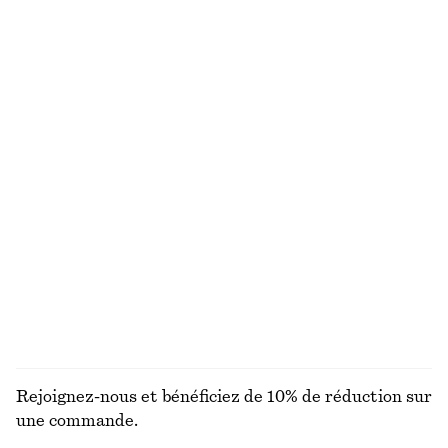
T-shirt oversize rayé en coton
Short habillé en lin
chf 55
chf 65
chf 99
100% coton biologique
Dernière chance
+
1
Débardeur à encolure dégagée
T-shirt ajusté
chf 17
chf 32
chf 25
chf 55
Dernière chance
Dernière chance
+
1
Ceinture taille mi-haute en cuir
Haut drapé en jersey
chf 32
chf 55
chf 32
chf 69
Dernière chance
Dernière chance
DÉCOUVRIR TOUTES LES HAUTS ET T-SHIRTS
Rejoignez-nous et bénéficiez de 10% de réduction sur
une commande.