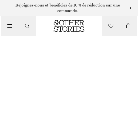
Rejoignez-nous et bénéficiez de 10 % de réduction sur une
/
commande.
HAUTS ET T-SHIRTS
HAUT EN JERSEY À COL MONTANT
CHF 39
CHF 99
/
DERNIÈRE CHANCE
VÊTEMENTS
BLEU/NOIR
XS
S
M
L